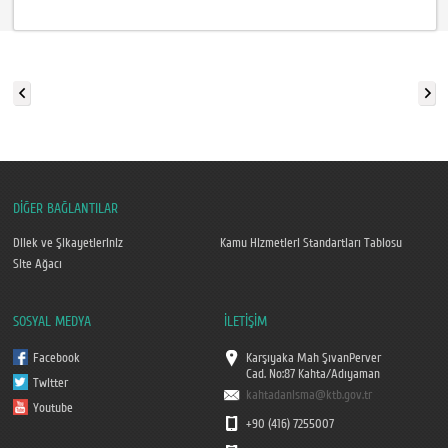
DİĞER BAĞLANTILAR
Dilek ve Şikayetleriniz
Kamu Hizmetleri Standartları Tablosu
Site Ağacı
SOSYAL MEDYA
İLETİŞİM
Facebook
Karşıyaka Mah ŞıvanPerver
Cad. No:87 Kahta/Adıyaman
Twitter
kahtadanisma@ktb.gov.tr
Youtube
+90 (416) 7255007