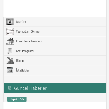
Atatürk
Yapmadan Dönme
Konaklama Tesisleri
Gezi Programı
Ulaşım
İstatiskler
Güncel Haberler
Hepsini Gör