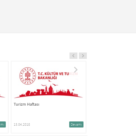
İlçemizde Turizm Haftası Coşkuyla
Kutlandı
24.04.2018
Devamı
evamı