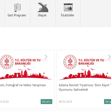
Gezi Programı
Ulaşım
İstatiskler
dana Devlet Tiyatrosu 'Don Kişot '
Turizm Haftası
yununu Sahneledi
9.04.2018
Devamı
13.04.2018
D