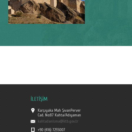
İLETİŞİM
Karşıyaka Mah ŞıvanPerver
Cad. No:87 Kahta/Adıyaman
kahtadanisma@ktb.gov.tr
+90 (416) 7255007