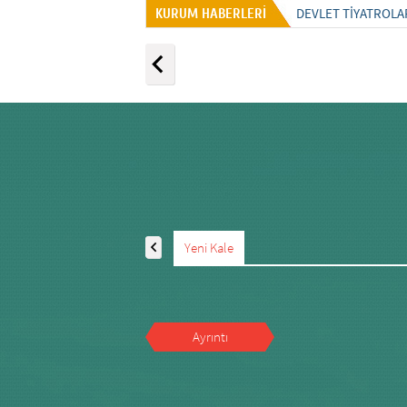
DEVLET TİYATROLA
KURUM HABERLERİ
Yeni Kale
Ayrıntı