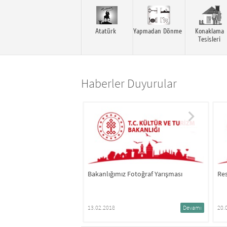
Atatürk
Yapmadan Dönme
Konaklama
Tesisleri
Haberler Duyurular
z Fotoğraf Yarışması
Resim, Fotoğraf ve Video Yarışması
A
O
Devamı
20.03.2018
Devamı
0